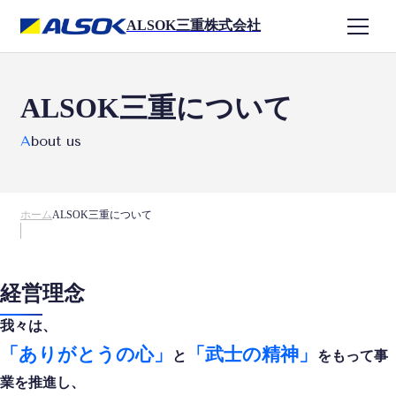
ALSOK三重株式会社
メ
ニ
ュ
ー
ALSOK三重について
を
開
About us
く
ホーム
ALSOK三重について
経営理念
我々は、
「ありがとうの心」
「武士の精神」
と
を
もって事
業を推進し、